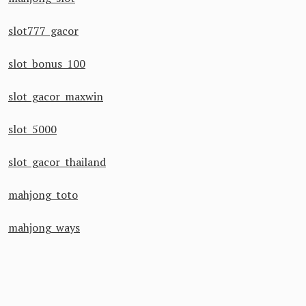
slot777 gacor
slot bonus 100
slot gacor maxwin
slot 5000
slot gacor thailand
mahjong toto
mahjong ways