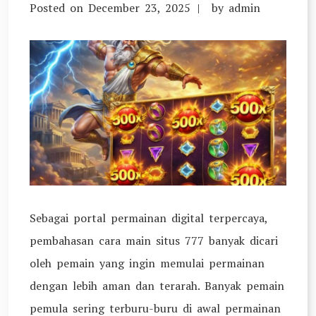
Posted on
December 23, 2025
by
admin
Sebagai portal permainan digital terpercaya,
pembahasan cara main situs 777 banyak dicari
oleh pemain yang ingin memulai permainan
dengan lebih aman dan terarah. Banyak pemain
pemula sering terburu-buru di awal permainan